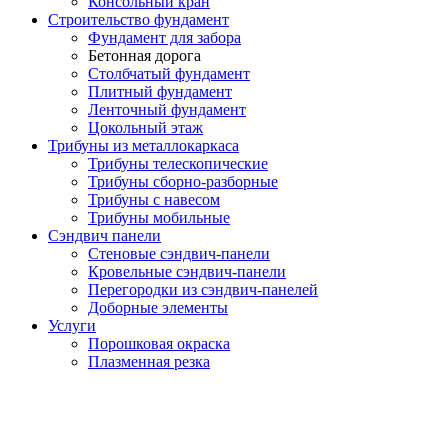
Консольный кран
Строительство фундамент
Фундамент для забора
Бетонная дорога
Столбчатый фундамент
Плитный фундамент
Ленточный фундамент
Цокольный этаж
Трибуны из металлокаркаса
Трибуны телескопические
Трибуны сборно-разборные
Трибуны с навесом
Трибуны мобильные
Сэндвич панели
Стеновые сэндвич-панели
Кровельные сэндвич-панели
Перегородки из сэндвич-панелей
Доборные элементы
Услуги
Порошковая окраска
Плазменная резка