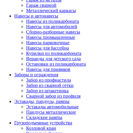
Гараж сварной
Металлический каркасы
Навесы и автонавесы
Навесы из поликарбоната
Навесы для автомобилей
Сборно-разборные навесы
Навесы промышленные
Навесы парковочные
Навесы для бассейна
Курилки из поликарбоната
Веранды для детского сада
Остановки из поликарбоната
Навесы для приямков
Заборы и ограждения
Забор из профнастила
Забор из сварной сетки
Забор из штакетника
Сварной забор из профиля
Эстакады, пандусы, рампы
Эстакады автомобильные
Пандусы металлические
Складские рампы
Грузоподъемные устройства
Козловой кран