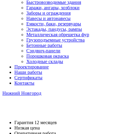
Быстровозводимые здания
Гаражи, ангары, хозблоки
Заборы и ограждения
Навесы и автонавесы
Емкости, баки, резервуары
Эстакады, пандусы, рампы
Металлическая обрешетка фур
Грузоподъемные устройства
Бетонные работы
Сэндвич-панели
Порошковая окраска
Холодные склады
Проектирование
Наши работы
Сертификаты
Контакты
Нижний Новгород
Навесы для приямков
Гарантия 12 месяцев
Низкая цена
Оперативная работа