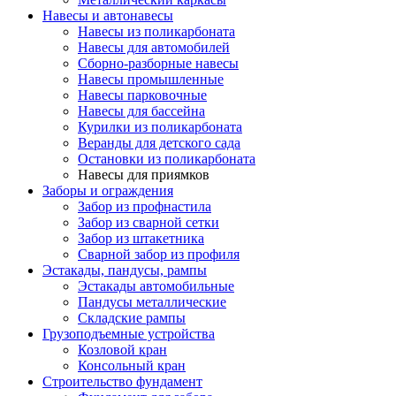
Навесы и автонавесы
Навесы из поликарбоната
Навесы для автомобилей
Сборно-разборные навесы
Навесы промышленные
Навесы парковочные
Навесы для бассейна
Курилки из поликарбоната
Веранды для детского сада
Остановки из поликарбоната
Навесы для приямков
Заборы и ограждения
Забор из профнастила
Забор из сварной сетки
Забор из штакетника
Сварной забор из профиля
Эстакады, пандусы, рампы
Эстакады автомобильные
Пандусы металлические
Складские рампы
Грузоподъемные устройства
Козловой кран
Консольный кран
Строительство фундамент