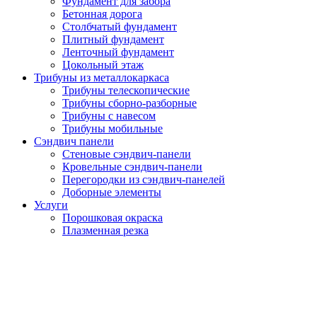
Фундамент для забора
Бетонная дорога
Столбчатый фундамент
Плитный фундамент
Ленточный фундамент
Цокольный этаж
Трибуны из металлокаркаса
Трибуны телескопические
Трибуны сборно-разборные
Трибуны с навесом
Трибуны мобильные
Сэндвич панели
Стеновые сэндвич-панели
Кровельные сэндвич-панели
Перегородки из сэндвич-панелей
Доборные элементы
Услуги
Порошковая окраска
Плазменная резка