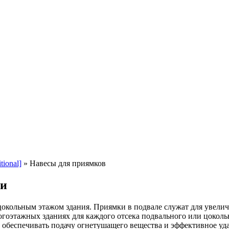
ional]
»
Навесы для приямков
ти
окольным этажом здания. Приямки в подвале служат для увеличе
этажных зданиях для каждого отсека подвального или цокольно
 обеспечивать подачу огнетушащего вещества и эффективное уд