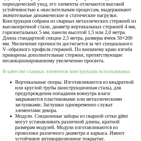
периодический уход, его элементы отличаются высокой
устойчивостью к окислительным процессам, выдерживают
значительные динамические и статические нагрузки.
Конструкция собрана из сварных металлических стержней из
высокопрочной стали, диаметр вертикальных стержней 4 мм,
горизонтальных 5 мм, панели высотой 1,5 или 2,0 метра.
Длина стандартной секции 2,5 метра, размеры ячеек 50×200
мм. Увеличение прочности достигается за чет специального
V–образного профиля стержней. По внешнему краю изгиба
приварены дополнительные стержни, препятствующие
несанкционированному увеличению просвета.
В качестве главных элементов конструкции использованы:
Вертикальные опоры. Изготавливаются из квадратной
или круглой трубы (конструкционная сталь), для
предупреждения попадания вовнутрь влаги
закрываются пластиковыми или металлическими
заглушками. Заглушки одновременно служат
элементами декора.
Модули. Секционные заборы из сварной сетки gitter
могут устанавливать различной длины, кратной
размерам модулей. Модули изготавливаются из
проволоки различного диаметра и каркаса. Имеют
устойчивое антикоррозионное покрытие.