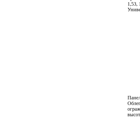
1,53, 
Униве
Панел
Облег
ограж
высот