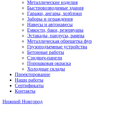
Металлические изделия
Быстровозводимые здания
Гаражи, ангары, хозблоки
Заборы и ограждения
Навесы и автонавесы
Емкости, баки, резервуары
Эстакады, пандусы, рампы
Металлическая обрешетка фур
Грузоподъемные устройства
Бетонные работы
Сэндвич-панели
Порошковая окраска
Холодные склады
Проектирование
Наши работы
Сертификаты
Контакты
Нижний Новгород
Заборы и ворота из 3D
панелей
от 1500 руб
от 1900