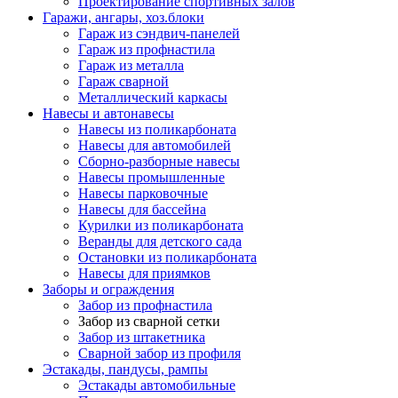
Проектирование спортивных залов
Гаражи, ангары, хоз.блоки
Гараж из сэндвич-панелей
Гараж из профнастила
Гараж из металла
Гараж сварной
Металлический каркасы
Навесы и автонавесы
Навесы из поликарбоната
Навесы для автомобилей
Сборно-разборные навесы
Навесы промышленные
Навесы парковочные
Навесы для бассейна
Курилки из поликарбоната
Веранды для детского сада
Остановки из поликарбоната
Навесы для приямков
Заборы и ограждения
Забор из профнастила
Забор из сварной сетки
Забор из штакетника
Сварной забор из профиля
Эстакады, пандусы, рампы
Эстакады автомобильные