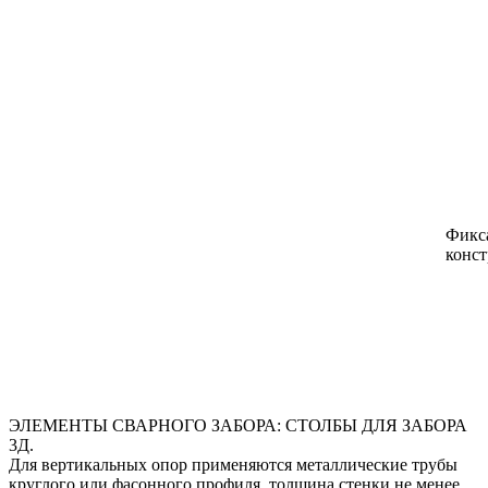
Фикса
конст
ЭЛЕМЕНТЫ СВАРНОГО ЗАБОРА: СТОЛБЫ ДЛЯ ЗАБОРА
3Д.
Для вертикальных опор применяются металлические трубы
круглого или фасонного профиля, толщина стенки не менее