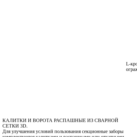
L-кр
огра
КАЛИТКИ И ВОРОТА РАСПАШНЫЕ ИЗ СВАРНОЙ
СЕТКИ 3D.
Для улучшения условий пользования секционные заборы
комплектуются калитками и распашными или откатными