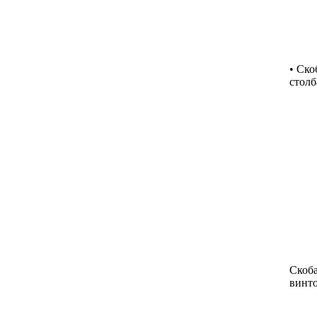
• Ско
столб
Скоба
винто