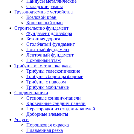
Пандусы металлические
Складские рампы
Грузоподъемные устройства
Козловой кран
Консольный кран
Строительство фундамент
Фундамент для забора
Бетонная дорога
Столбчатый фундамент
Плитный фундамент
Ленточный фундамент
Цокольный этаж
Трибуны из металлокаркаса
Трибуны телескопические
Трибуны сборно-разборные
Трибуны с навесом
Трибуны мобильные
Сэндвич панели
Стеновые сэндвич-панели
Кровельные сэндвич-панели
Перегородки из сэндвич-панелей
Доборные элементы
Услуги
Порошковая окраска
Плазменная резка