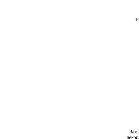
Р
Зам
декор