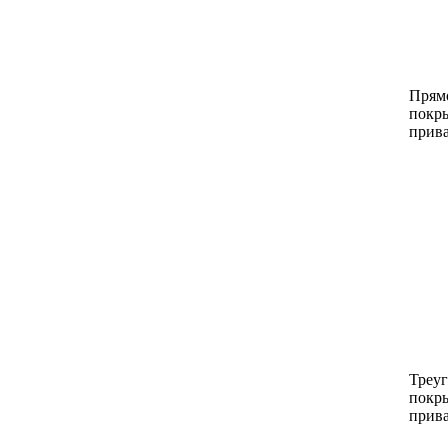
Прям
покр
прива
Треу
покр
прива