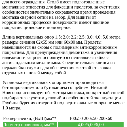
для всего ограждения. Столб имеет подготовленные
монтажные отверстия для фиксации пролетов, за счет таких
особенностей значительно сокращается время проведения
монтажа сварной сетки на забор. Для защиты от
коррозионных процессов поверхности имеют двойное
покрытие: цинковое и полимерное.
Длина вертикальных опор 1,5; 2,0; 2,2; 2,5; 3,0; 4,0; 5,0 метра,
размеры сечения 62х55 мм или 60х80 мм. Пролеты
навешиваются на скобы с полимерным антикоррозионным
покрытием. Для предупреждения демонтажа и увеличения
надежности защиты используется специальная гайка с
антивандальным механизмом. Соединительная клипса из
нержавейки служит для обеспечения жесткой стыковки
отдельных панелей между собой.
Установка вертикальных опор может производиться
бетонированием или бутованием со щебнем. Нижний
Новгород использует оба метода монтажа, конкретный способ
подбирается с учетом условий и особенностей эксплуатации.
Глубина бурения отверстий под вертикальные опоры не менее
1,0 метра.
Размер ячейки, (ВхШ)мм**
100х50 200х50 200х60
Диаметр проволоки, мм**
4,00/5,00/6,00