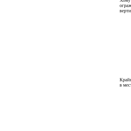
Хомут
ограж
верти
Крайн
в мес