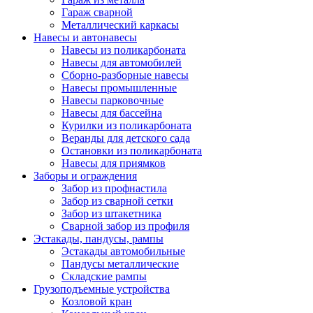
Гараж сварной
Металлический каркасы
Навесы и автонавесы
Навесы из поликарбоната
Навесы для автомобилей
Сборно-разборные навесы
Навесы промышленные
Навесы парковочные
Навесы для бассейна
Курилки из поликарбоната
Веранды для детского сада
Остановки из поликарбоната
Навесы для приямков
Заборы и ограждения
Забор из профнастила
Забор из сварной сетки
Забор из штакетника
Сварной забор из профиля
Эстакады, пандусы, рампы
Эстакады автомобильные
Пандусы металлические
Складские рампы
Грузоподъемные устройства
Козловой кран