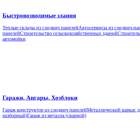
Быстровозводимые здания
Теплые склады из сэндвич панелей
Автосервисы из сэндвич-па
панелей
Cтроительство сельскохозяйственных зданий
Строитель
автомойки
Гаражи, Ангары, Хозблоки
Гараж конструктор из сэндвич панелей
Металлический каркас дл
разборный)
Гараж из металла (сварной)