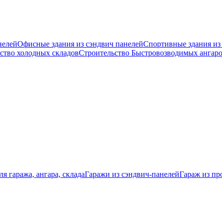
нелей
Офисные здания из сэндвич панелей
Спортивные здания из
ство холодных складов
Строительство Быстровозводимых ангар
я гаража, ангара, склада
Гаражи из сэндвич-панелей
Гараж из пр