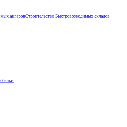
имых ангаров
Строительство Быстровозводимых складов
е балки