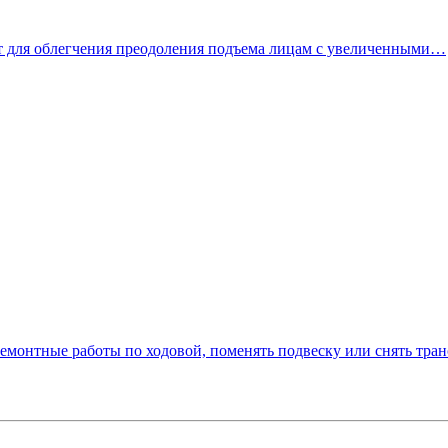
т для облегчения преодоления подъема лицам с увеличенными…
ремонтные работы по ходовой, поменять подвеску или снять тр