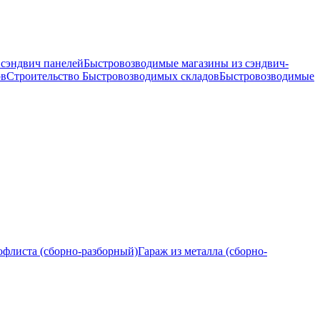
 сэндвич панелей
Быстровозводимые магазины из сэндвич-
ов
Строительство Быстровозводимых складов
Быстровозводимые
офлиста (сборно-разборный)
Гараж из металла (сборно-