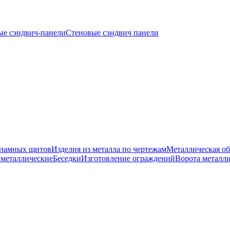
ые сэндвич-панели
Стеновые сэндвич панели
кламных щитов
Изделия из металла по чертежам
Металлическая об
 металлические
Беседки
Изготовление ограждений
Ворота металл