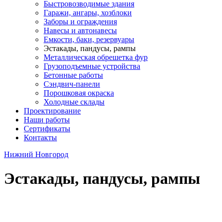
Быстровозводимые здания
Гаражи, ангары, хозблоки
Заборы и ограждения
Навесы и автонавесы
Емкости, баки, резервуары
Эстакады, пандусы, рампы
Металлическая обрешетка фур
Грузоподъемные устройства
Бетонные работы
Сэндвич-панели
Порошковая окраска
Холодные склады
Проектирование
Наши работы
Сертификаты
Контакты
Нижний Новгород
Эстакады, пандусы, рампы