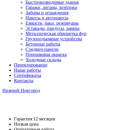
Быстровозводимые здания
Гаражи, ангары, хозблоки
Заборы и ограждения
Навесы и автонавесы
Емкости, баки, резервуары
Эстакады, пандусы, рампы
Металлическая обрешетка фур
Грузоподъемные устройства
Бетонные работы
Сэндвич-панели
Порошковая окраска
Холодные склады
Проектирование
Наши работы
Сертификаты
Контакты
Нижний Новгород
Навес из поликарбоната
от 23
Гарантия 12 месяцев
Низкая цена
Оперативная работа