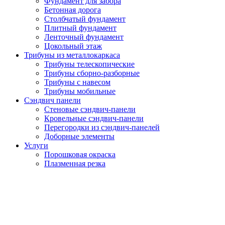
Фундамент для забора
Бетонная дорога
Столбчатый фундамент
Плитный фундамент
Ленточный фундамент
Цокольный этаж
Трибуны из металлокаркаса
Трибуны телескопические
Трибуны сборно-разборные
Трибуны с навесом
Трибуны мобильные
Сэндвич панели
Стеновые сэндвич-панели
Кровельные сэндвич-панели
Перегородки из сэндвич-панелей
Доборные элементы
Услуги
Порошковая окраска
Плазменная резка