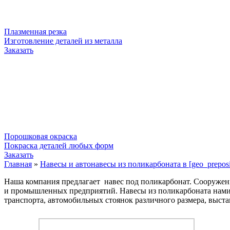
Плазменная резка
Изготовление деталей из металла
Заказать
Порошковая окраска
Покраска деталей любых форм
Заказать
Главная
»
Навесы и автонавесы из поликарбоната в [geo_preposit
Наша компания предлагает навес под поликарбонат. Сооружени
и промышленных предприятий. Навесы из поликарбоната нами и
транспорта, автомобильных стоянок различного размера, выстав