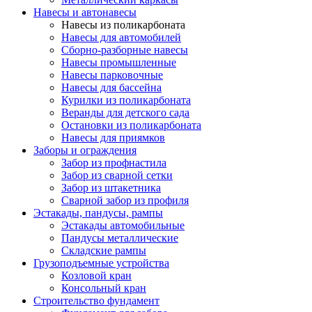
Навесы и автонавесы
Навесы из поликарбоната
Навесы для автомобилей
Сборно-разборные навесы
Навесы промышленные
Навесы парковочные
Навесы для бассейна
Курилки из поликарбоната
Веранды для детского сада
Остановки из поликарбоната
Навесы для приямков
Заборы и ограждения
Забор из профнастила
Забор из сварной сетки
Забор из штакетника
Сварной забор из профиля
Эстакады, пандусы, рампы
Эстакады автомобильные
Пандусы металлические
Складские рампы
Грузоподъемные устройства
Козловой кран
Консольный кран
Строительство фундамент