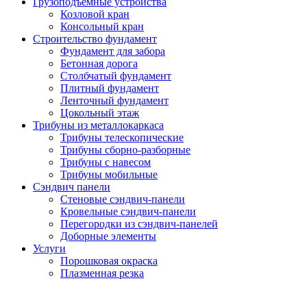
Грузоподъемные устройства
Козловой кран
Консольный кран
Строительство фундамент
Фундамент для забора
Бетонная дорога
Столбчатый фундамент
Плитный фундамент
Ленточный фундамент
Цокольный этаж
Трибуны из металлокаркаса
Трибуны телескопические
Трибуны сборно-разборные
Трибуны с навесом
Трибуны мобильные
Сэндвич панели
Стеновые сэндвич-панели
Кровельные сэндвич-панели
Перегородки из сэндвич-панелей
Доборные элементы
Услуги
Порошковая окраска
Плазменная резка