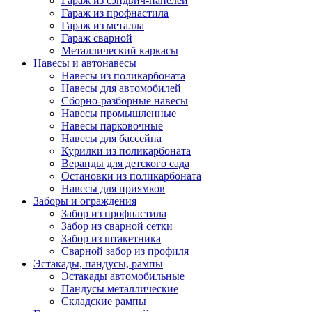
Гараж из сэндвич-панелей
Гараж из профнастила
Гараж из металла
Гараж сварной
Металлический каркасы
Навесы и автонавесы
Навесы из поликарбоната
Навесы для автомобилей
Сборно-разборные навесы
Навесы промышленные
Навесы парковочные
Навесы для бассейна
Курилки из поликарбоната
Веранды для детского сада
Остановки из поликарбоната
Навесы для приямков
Заборы и ограждения
Забор из профнастила
Забор из сварной сетки
Забор из штакетника
Сварной забор из профиля
Эстакады, пандусы, рампы
Эстакады автомобильные
Пандусы металлические
Складские рампы