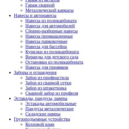
Гараж сварной
Металлический каркасы
Навесы и автонавесы
Навесы из поликарбоната
Навесы для автомобилей
Сборно-разборные навесы
Навесы промышленные
Навесы парковочные
Навесы для бассейна
Курилки из поликарбоната
Веранды для детского сада
Остановки из поликарбоната
Навесы для приямков
Заборы и ограждения
Забор из профнастила
Забор из сварной сетки
Забор из штакетника
Сварной забор из профиля
Эстакады, пандусы, рампы
Эстакады автомобильные
Пандусы металлические
Складские рампы
Грузоподъемные устройства
Козловой кран