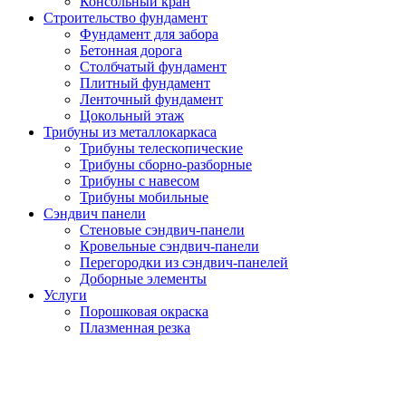
Консольный кран
Строительство фундамент
Фундамент для забора
Бетонная дорога
Столбчатый фундамент
Плитный фундамент
Ленточный фундамент
Цокольный этаж
Трибуны из металлокаркаса
Трибуны телескопические
Трибуны сборно-разборные
Трибуны с навесом
Трибуны мобильные
Сэндвич панели
Стеновые сэндвич-панели
Кровельные сэндвич-панели
Перегородки из сэндвич-панелей
Доборные элементы
Услуги
Порошковая окраска
Плазменная резка