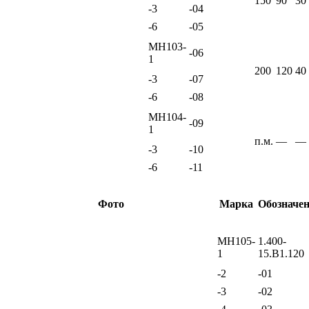
150
90
30
-3
-04
-6
-05
МН103-
-06
1
200
120
40
-3
-07
-6
-08
МН104-
-09
1
п.м.
—
—
-3
-10
-6
-11
Фото
Марка
Обозначе
МН105-
1.400-
1
15.В1.120
-2
-01
-3
-02