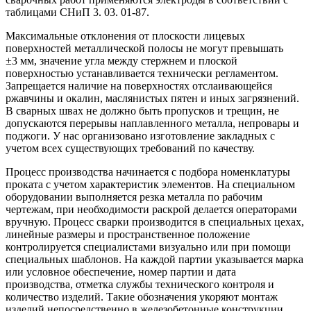
таблицами СНиП 3. 03. 01-87.
Максимальные отклонения от плоскости лицевых
поверхностей металлической полосы не могут превышать
±3 мм, значение угла между стержнем и плоской
поверхностью устанавливается технически регламентом.
Запрещается наличие на поверхностях отслаивающейся
ржавчины и окалин, маслянистых пятен и иных загрязнений.
В сварных швах не должно быть пропусков и трещин, не
допускаются перерывы наплавленного металла, непровары и
поджоги. У нас организовано изготовление закладных с
учетом всех существующих требований по качеству.
Процесс производства начинается с подбора номенклатуры
проката с учетом характеристик элементов. На специальном
оборудовании выполняется резка металла по рабочим
чертежам, при необходимости раскрой делается операторами
вручную. Процесс сварки производится в специальных цехах,
линейные размеры и пространственное положение
контролируется специалистами визуально или при помощи
специальных шаблонов. На каждой партии указывается марка
или условное обеспечение, номер партии и дата
производства, отметка службы технического контроля и
количество изделий. Такие обозначения укоряют монтаж
изделий непосредственно в железобетонные конструкции.