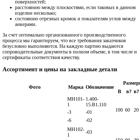
поверхностей;
расстоянию между плоскостями, если таковых в данном
изделии несколько;
состоянию отрезных кромок и показателям углов между
анкерами.
За счет оптимально организованного производственного
процесса мы гарантируем, что все требования заказчиков
безусловно выполняются. На каждую партию выдаются
сопроводительные документы в полном объеме, в том числе и
сертификаты соответствия качеству.
Ассортимент и цены на закладные детали
Размер
Фото
Марка
Обозначение
В
в?
в?
МН101-
1.400-
1
15.В1.110
100
60
20
-3
-01
-6
-02
МН102-
-03
1