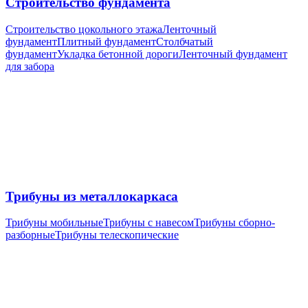
Строительство фундамента
Строительство цокольного этажа
Ленточный
фундамент
Плитный фундамент
Столбчатый
фундамент
Укладка бетонной дороги
Ленточный фундамент
для забора
Трибуны из металлокаркаса
Трибуны мобильные
Трибуны с навесом
Трибуны сборно-
разборные
Трибуны телескопические