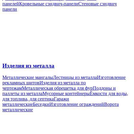
панелей
Кровельные сэндвич-панели
Стеновые сэндвич
панели
Изделия из металла
Металлические мангалы
Лестницы из металла
Изготовление
рекламных щитов
Изделия из металла по
чертежам
Металлическая обрешетка для фур
Поддоны и
паллеты из металла
Мусорные контейнеры
Ёмкости для воды,
для топлива, для септика
Гаражи
металлические
Беседки
Изготовление ограждений
Ворота
металлические