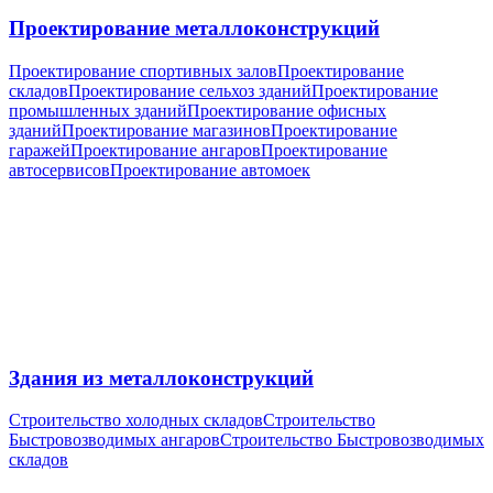
Проектирование металлоконструкций
Проектирование спортивных залов
Проектирование
складов
Проектирование сельхоз зданий
Проектирование
промышленных зданий
Проектирование офисных
зданий
Проектирование магазинов
Проектирование
гаражей
Проектирование ангаров
Проектирование
автосервисов
Проектирование автомоек
Здания из металлоконструкций
Строительство холодных складов
Строительство
Быстровозводимых ангаров
Строительство Быстровозводимых
складов