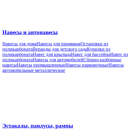
Навесы и автонавесы
Навесы для дома
Навесы для приямков
Остановки из
поликарбоната
Веранды для детского сада
Курилки из
поликарбоната
Навес для крыльца
Навес для бассейна
Навес из
поликарбоната
Навесы для автомобилей
Сборно-разборные
навесы
Навесы промышленные
Навесы парковочные
Навесы
автомобильные металлические
Эстакады, пандусы, рампы