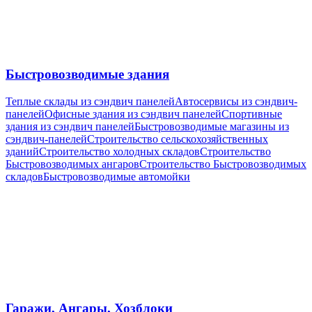
Быстровозводимые здания
Теплые склады из сэндвич панелей
Автосервисы из сэндвич-
панелей
Офисные здания из сэндвич панелей
Спортивные
здания из сэндвич панелей
Быстровозводимые магазины из
сэндвич-панелей
Cтроительство сельскохозяйственных
зданий
Строительство холодных складов
Строительство
Быстровозводимых ангаров
Строительство Быстровозводимых
складов
Быстровозводимые автомойки
Гаражи, Ангары, Хозблоки