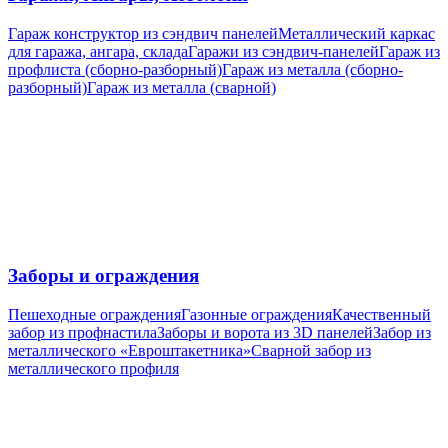
Гараж конструктор из сэндвич панелей
Металлический каркас
для гаража, ангара, склада
Гаражи из сэндвич-панелей
Гараж из
профлиста (сборно-разборный)
Гараж из металла (сборно-
разборный)
Гараж из металла (сварной)
Заборы и ограждения
Пешеходные ограждения
Газонные ограждения
Качественный
забор из профнастила
Заборы и ворота из 3D панелей
Забор из
металлического «Евроштакетника»
Сварной забор из
металлического профиля