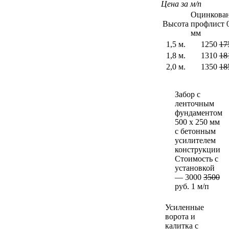
Цена за м/п
Оцинкова
Высота
профлист 0
мм
1,5 м.
1250
17
1,8 м.
1310
18
2,0 м.
1350
18
Забор с
ленточным
фундаментом
500 х 250 мм
с бетонным
усилителем
конструкции
Стоимость с
установкой
— 3000
3500
руб. 1 м/п
Усиленные
ворота и
калитка с