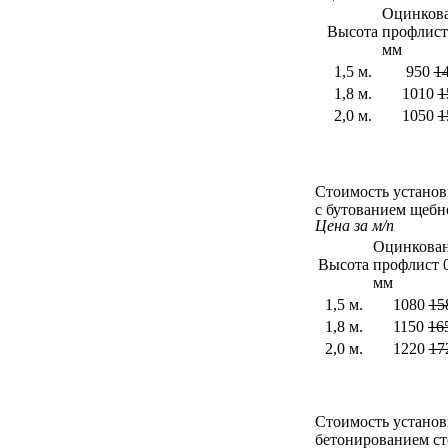
Оцинков
Высота
профлист
мм
1,5 м.
950
1
1,8 м.
1010
1
2,0 м.
1050
1
Стоимость установ
с бутованием щебн
Цена за м/п
Оцинкова
Высота
профлист 0
мм
1,5 м.
1080
15
1,8 м.
1150
16
2,0 м.
1220
17
Стоимость установ
бетонированием ст