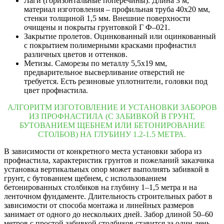
Лаги (горизонтальные поперечины). Длина 3 м,
материал изготовления – профильная труба 40х20 мм,
стенки толщиной 1,5 мм. Внешние поверхности
очищены и покрыты грунтовкой Г Ф–021.
Закрытие пролетов. Оцинкованный или оцинкованный
с покрытием полимерными красками профнастил
различных цветов и оттенков.
Метизы. Саморезы по металлу 5,5х19 мм,
предварительное высверливание отверстий не
требуется. Есть резиновые уплотнители, головки под
цвет профнастила.
АЛГОРИТМ ИЗГОТОВЛЕНИЕ И УСТАНОВКИ ЗАБОРОВ
ИЗ ПРОФНАСТИЛА (С ЗАБИВКОЙ В ГРУНТ,
БУТОВАНИЕМ ЩЕБНЕМ ИЛИ БЕТОНИРОВАНИЕ
СТОЛБОВ) НА ГЛУБИНУ 1.2-1.5 МЕТРА.
В зависимости от конкретного места установки забора из
профнастила, характеристик грунтов и пожеланий заказчика
установка вертикальных опор может выполнять забивкой в
грунт, с бутованием щебнем, с использованием
бетонированных столбиков на глубину 1–1,5 метра и на
ленточном фундаменте. Длительность строительных работ в
зависимости от способа монтажа и линейных размеров
занимает от одного до нескольких дней. Забор длиной 50–60
метров с простой забивкой столбиков ставится за один день,