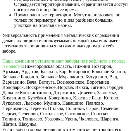
Ограждается территория зданий, ограничивается доступ
посетителей в нерабочее время.
Промышленные территории. Могут использовать не
только по периметру, но и для разбивки больших
участков на отдельные зоны.
Универсальность применения металлических ограждений
делает их широко используемыми, каждый заказчик имеет
возможность остановиться на самом выгодном для себя
заборе.
Наша компания устанавливает заборы из профлиста в городе
и области:
Нижегородская область, Нижний Новгород,
Арзамас, Ардатов, Балахна, Бор, Богородск, Большое Козино,
Большое Болдино, Большое Мурашкино, Бутурлино, Вад,
Варнавино, Вача, Ветлуга, Вознесенское, Воротынец,
Володарск, Воскресенское, Ворсма, Выкса, Гагино, Городец,
Дальнее Константиново, Дзержинск, Дивеево, Заволжье,
Княгинино, Кулебаки, Ковернино, Красные Баки, Кстово,
Лукоянов, Лысково, Мулино, Навашино, Павлово,
Первомайск, Перевоз, Пильна, Починки, Саров, Семёнов,
Сергач, Сеченово, Сокольское, Сосновское, Спасское,
Тонкино, Тоншаево, Уразовка, Урень, Чкаловск, Шаранга,
Шатки, Шахунья.
Если своего города не нашли в этом списке, не торопитесь