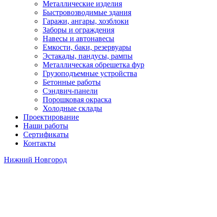
Металлические изделия
Быстровозводимые здания
Гаражи, ангары, хозблоки
Заборы и ограждения
Навесы и автонавесы
Емкости, баки, резервуары
Эстакады, пандусы, рампы
Металлическая обрешетка фур
Грузоподъемные устройства
Бетонные работы
Сэндвич-панели
Порошковая окраска
Холодные склады
Проектирование
Наши работы
Сертификаты
Контакты
Нижний Новгород
Качественный забор из
профнастила
от 950 руб
от