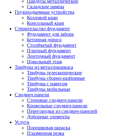
Пандусы металлические
Складские рампы
Грузоподъемные устройства
Козловой кран
Консольный кран
Строительство фундамент
Фундамент для забора
Бетонная дорога
Столбчатый фундамент
Плитный фундамент
Ленточный фундамент
Цокольный этаж
Трибуны из металлокаркаса
Трибуны телескопические
Трибуны сборно-разборные
Трибуны с навесом
Трибуны мобильные
Сэндвич панели
Стеновые сэндвич-панели
Кровельные сэндвич-панели
Перегородки из сэндвич-панелей
Доборные элементы
Услуги
Порошковая окраска
Плазменная резка