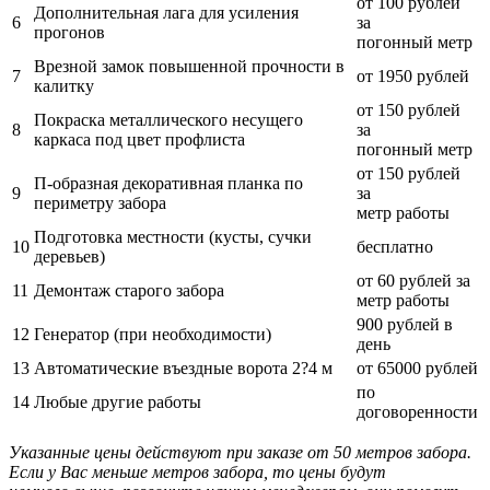
от 100 рублей
Дополнительная лага для усиления
6
за
прогонов
погонный метр
Врезной замок повышенной прочности в
7
от 1950 рублей
калитку
от 150 рублей
Покраска металлического несущего
8
за
каркаса под цвет профлиста
погонный метр
от 150 рублей
П-образная декоративная планка по
9
за
периметру забора
метр работы
Подготовка местности (кусты, сучки
10
бесплатно
деревьев)
от 60 рублей за
11
Демонтаж старого забора
метр работы
900 рублей в
12
Генератор (при необходимости)
день
13
Автоматические въездные ворота 2?4 м
от 65000 рублей
по
14
Любые другие работы
договоренности
Указанные цены действуют при заказе от 50 метров забора.
Если у Вас меньше метров забора, то цены будут