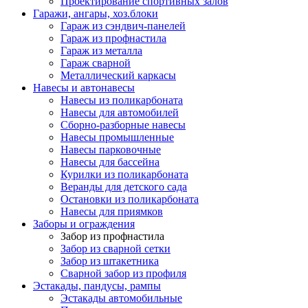
Проектирование спортивных залов
Гаражи, ангары, хоз.блоки
Гараж из сэндвич-панелей
Гараж из профнастила
Гараж из металла
Гараж сварной
Металлический каркасы
Навесы и автонавесы
Навесы из поликарбоната
Навесы для автомобилей
Сборно-разборные навесы
Навесы промышленные
Навесы парковочные
Навесы для бассейна
Курилки из поликарбоната
Веранды для детского сада
Остановки из поликарбоната
Навесы для приямков
Заборы и ограждения
Забор из профнастила
Забор из сварной сетки
Забор из штакетника
Сварной забор из профиля
Эстакады, пандусы, рампы
Эстакады автомобильные