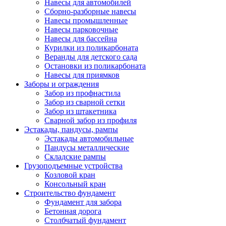
Навесы для автомобилей
Сборно-разборные навесы
Навесы промышленные
Навесы парковочные
Навесы для бассейна
Курилки из поликарбоната
Веранды для детского сада
Остановки из поликарбоната
Навесы для приямков
Заборы и ограждения
Забор из профнастила
Забор из сварной сетки
Забор из штакетника
Сварной забор из профиля
Эстакады, пандусы, рампы
Эстакады автомобильные
Пандусы металлические
Складские рампы
Грузоподъемные устройства
Козловой кран
Консольный кран
Строительство фундамент
Фундамент для забора
Бетонная дорога
Столбчатый фундамент