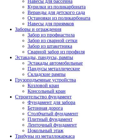
Навесы для бассейна
Курилки из поликарбоната
Веранды для детского сада
Остановки из поликарбоната
Навесы для приямков
Заборы и ограждения
Забор из профнастила
Забор из сварной сетки
Забор из штакетника
Сварной забор из профиля
Эстакады, пандусы, рампы
Эстакады автомобильные
Пандусы металлические
Складские рампы
Грузоподъемные устройства
Козловой кран
Консольный кран
Строительство фундамент
Фундамент для забора
Бетонная дорога
Столбчатый фундамент
Плитный фундамент
Ленточный фундамент
Цокольный этаж
Трибуны из металлокаркаса