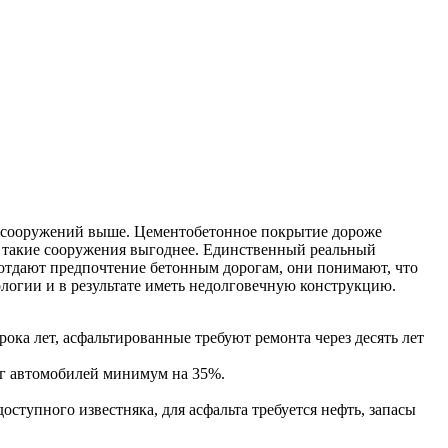
ких сооружений выше. Цементобетонное покрытие дороже
о такие сооружения выгоднее. Единственный реальный
е отдают предпочтение бетонным дорогам, они понимают, что
ологии и в результате иметь недолговечную конструкцию.
ка лет, асфальтированные требуют ремонта через десять лет
ег автомобилей минимум на 35%.
ступного известняка, для асфальта требуется нефть, запасы