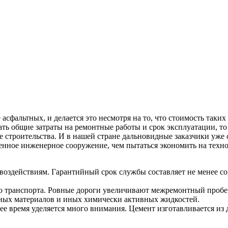
 асфальтных, и делается это несмотря на то, что стоимость та
ть общие затраты на ремонтные работы и срок эксплуатации, т
пе строительства. И в нашей стране дальновидные заказчики уж
венное инженерное сооружение, чем пытаться экономить на техн
оздействиям. Гарантийный срок службы составляет не менее соро
го транспорта. Ровные дороги увеличивают межремонтный проб
ных материалов и иных химически активных жидкостей.
 время уделяется много внимания. Цемент изготавливается из до