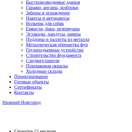
Быстровозводимые здания
Гаражи, ангары, хозблоки
Заборы и ограждения
Навесы и автонавесы
Вольеры для собак
Емкости, баки, резервуары
Эстакады, пандусы, рампы
Поддоны и паллеты из металла
Металлическая обрешетка фур
Грузоподъемные устройства
Строительство фундамента
Сэндвич-панели
Порошковая окраска
Холодные склады
Проектирование
Готовые объекты
Сертификаты
Контакты
Нижний Новгород
Бетонная дорога в Балахне
Гарантия 12 месяцев