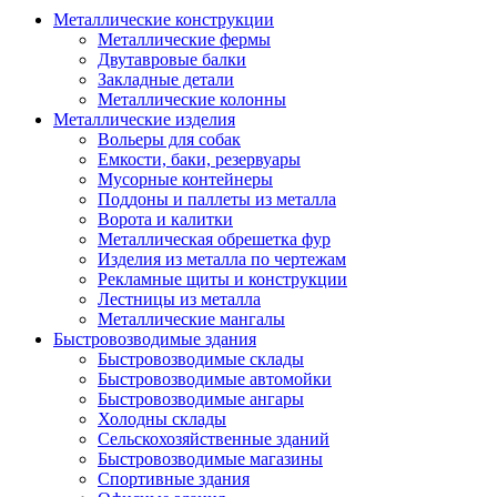
Металлические конструкции
Металлические фермы
Двутавровые балки
Закладные детали
Металлические колонны
Металлические изделия
Вольеры для собак
Емкости, баки, резервуары
Мусорные контейнеры
Поддоны и паллеты из металла
Ворота и калитки
Металлическая обрешетка фур
Изделия из металла по чертежам
Рекламные щиты и конструкции
Лестницы из металла
Металлические мангалы
Быстровозводимые здания
Быстровозводимые склады
Быстровозводимые автомойки
Быстровозводимые ангары
Холодны склады
Сельскохозяйственные зданий
Быстровозводимые магазины
Спортивные здания