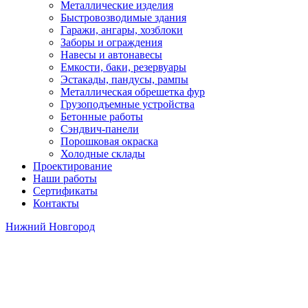
Металлические изделия
Быстровозводимые здания
Гаражи, ангары, хозблоки
Заборы и ограждения
Навесы и автонавесы
Емкости, баки, резервуары
Эстакады, пандусы, рампы
Металлическая обрешетка фур
Грузоподъемные устройства
Бетонные работы
Сэндвич-панели
Порошковая окраска
Холодные склады
Проектирование
Наши работы
Сертификаты
Контакты
Нижний Новгород
Эстакада для автосалона
LADA