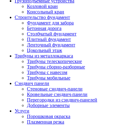
Грузоподъемные устройства
Козловой кран
Консольный кран
Строительство фундамент
Фундамент для забора
Бетонная дорога
Столбчатый фундамент
Плитный фундамент
Ленточный фундамент
Цокольный этаж
Трибуны из металлокаркаса
Трибуны телескопические
Трибуны сборно-разборные
Трибуны с навесом
Трибуны мобильные
Сэндвич панели
Стеновые сэндвич-панели
Кровельные сэндвич-панели
Перегородки из сэндвич-панелей
Доборные элементы
Услуги
Порошковая окраска
Плазменная резка