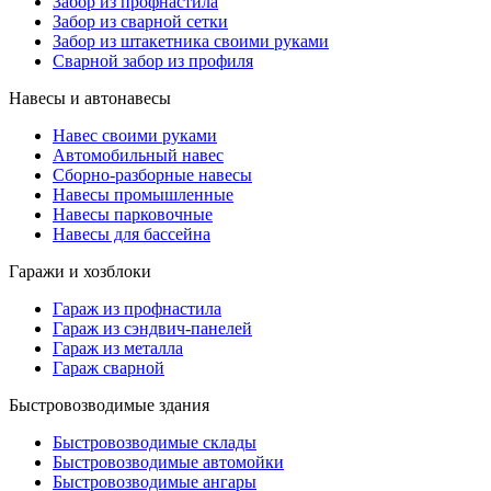
Забор из профнастила
Забор из сварной сетки
Забор из штакетника своими руками
Сварной забор из профиля
Навесы и автонавесы
Навес своими руками
Автомобильный навес
Сборно-разборные навесы
Навесы промышленные
Навесы парковочные
Навесы для бассейна
Гаражи и хозблоки
Гараж из профнастила
Гараж из сэндвич-панелей
Гараж из металла
Гараж сварной
Быстровозводимые здания
Быстровозводимые склады
Быстровозводимые автомойки
Быстровозводимые ангары