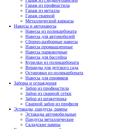
Гараж из сэндвич-панелей
Гараж из профнастила
Гараж из металла
Гараж сварной
Металлический каркасы
Навесы и автонавесы
Навесы из поликарбоната
Навесы для автомобилей
Сборно-разборные навесы
Навесы промышленные
Навесы парковочные
Навесы для бассейна
Курилки из поликарбоната
Веранды для детского сада
Остановки из поликарбоната
Навесы для приямков
Заборы и ограждения
Забор из профнастила
Забор из сварной сетки
Забор из штакетника
Сварной забор из профиля
Эстакады, пандусы, рампы
Эстакады автомобильные
Пандусы металлические
Складские рампы